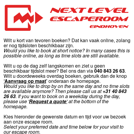
Wilt u kort van tevoren boeken? Dat kan vaak online, zolang
er nog tijdsloten beschikbaar zijn.
Would you like to book at short notice? In many cases this is
possible online, as long as time slots are still available.
Wilt u op de dag zelf langskomen en ziet u geen
beschikbaar tijdslot meer? Bel ons dan via
040 843 26 63
.
Wilt u doordeweeks overdag boeken, gebruik dan de knop
‘Aanvraag op maat
’
onderaan de homepage.
Would you like to drop by on the same day and no time slots
are available anymore? Then please call us at
+31 40 843
26 63
.
If you want to book on a weekday during the day,
please use '
Request a quote
'
at the bottom of the
homepage.
Kies hieronder de gewenste datum en tijd voor uw bezoek
aan onze escape room.
Select your preferred date and time below for your visit to
our escape room.